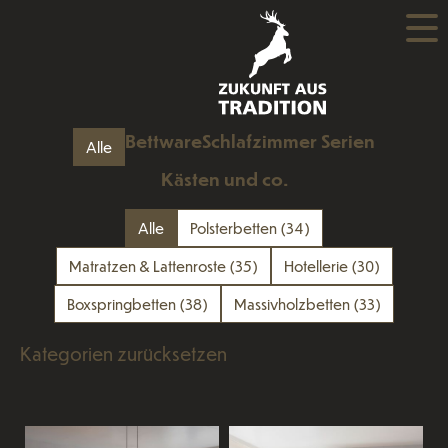
Bettware
Schlafzimmer Serien
Alle
Kästen und co.
Alle
Polsterbetten
(34)
Matratzen & Lattenroste
(35)
Hotellerie
(30)
Boxspringbetten
(38)
Massivholzbetten
(33)
Kategorien zurücksetzen