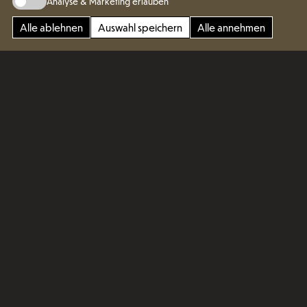
Analyse & Marketing erlauben
Alle ablehnen
Auswahl speichern
Alle annehmen
Art of details
Genießen Sie die außergewöhnliche Wirkung
von detailverliebtem Interior-Design im
Schlafzimmer. Die grundlegende