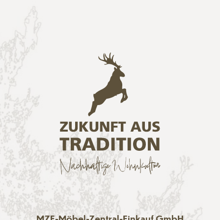
MZE-Möbel-Zentral-Einkauf GmbH