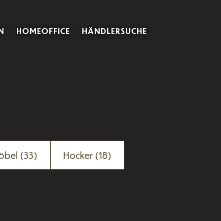
N
HOMEOFFICE
HÄNDLERSUCHE
öbel
(33)
Hocker
(18)