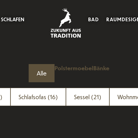
SCHLAFEN
BAD
RAUMDESIG
Polstermoebel
Bänke
Alle
)
Schlafsofas
(16)
Sessel
(21)
Wohnm