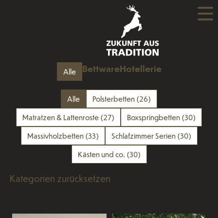
Bettware
Hotellerie
Alle
Alle
Polsterbetten
(26)
Matratzen & Lattenroste
(27)
Boxspringbetten
(30)
Massivholzbetten
(33)
Schlafzimmer Serien
(30)
Kästen und co.
(30)
Kategorien zurücksetzen